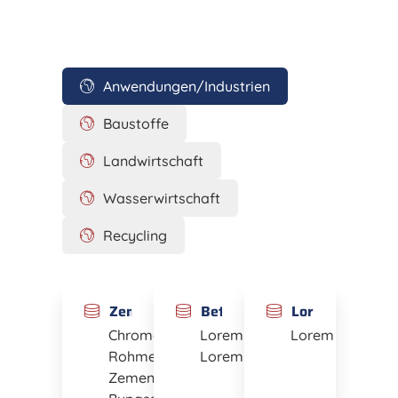
Anwendungen/Industrien
Baustoffe
Landwirtschaft
Wasserwirtschaft
Recycling
Zementindustrie
Beton
Lorem
Chromatreduzierung
Lorem
Lorem
Rohmehlzusätze
Lorem
Zementzumahlstoffe